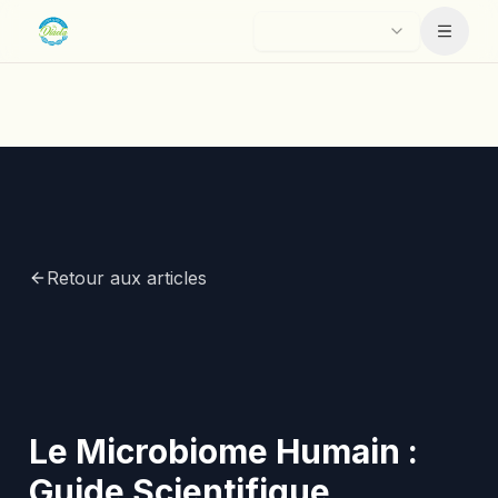
Aller au contenu principal
Menu
Retour aux articles
Le Microbiome Humain :
Guide Scientifique