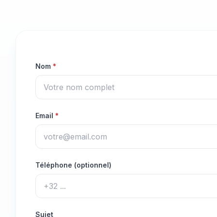
(
requis
)
Nom
*
(
requis
)
Email
*
Téléphone (optionnel)
Format: +32 XXX XX XX XX
Sujet