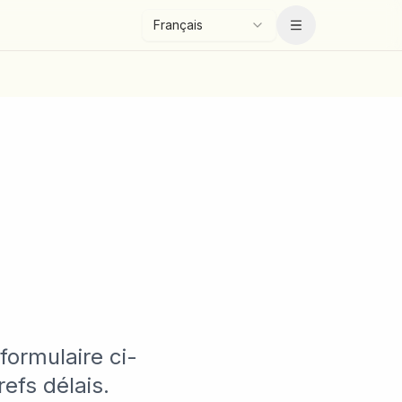
Français
Menu
ormulaire ci-
efs délais.