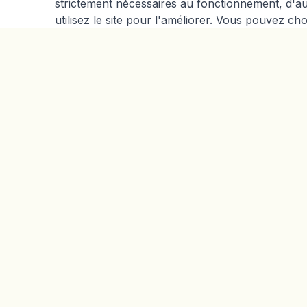
strictement nécessaires au fonctionnement, d'
utilisez le site pour l'améliorer. Vous pouvez ch
SERVICES
À PROPO
Gestion du poids
Notre mét
SII & FODMAP
Votre diété
Nutrigénétique
Nos cabine
Support GLP-1
Tous les services
→