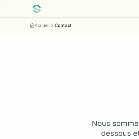
Aller au contenu principal
Accueil
Contact
Nous sommes 
dessous et