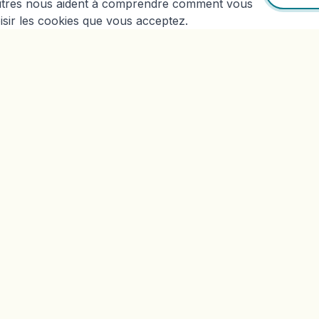
autres nous aident à comprendre comment vous
oisir les cookies que vous acceptez.
S
NAVIGATION
hode
Accueil
ticien
Articles & Blog
ts
Contact