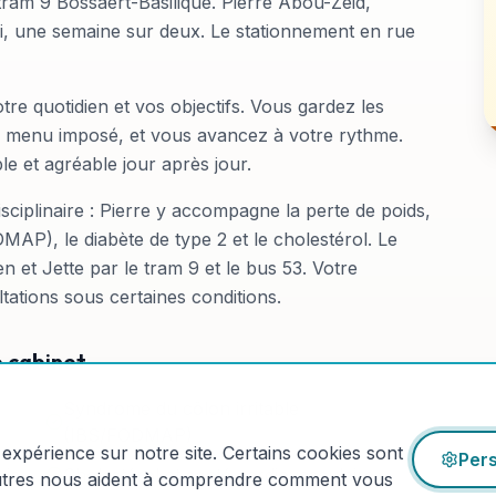
e tram 9 Bossaert-Basilique. Pierre Abou-Zeid,
udi, une semaine sur deux. Le stationnement en rue
e quotidien et vos objectifs. Vous gardez les
ni menu imposé, et vous avancez à votre rythme.
le et agréable jour après jour.
isciplinaire : Pierre y accompagne la perte de poids,
DMAP), le diabète de type 2 et le cholestérol. Le
n et Jette par le tram 9 et le bus 53. Votre
ations sous certaines conditions.
e cabinet
Syndrome du côlon irritable
(IBS/FODMAP)
expérience sur notre site. Certains cookies sont
Pers
mie
Cholestérol et santé cardiovasculaire
autres nous aident à comprendre comment vous