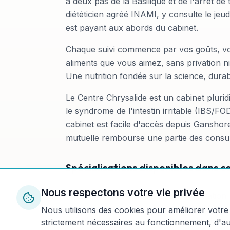
à deux pas de la Basilique et de l'arrêt d
diététicien agréé INAMI, y consulte le je
est payant aux abords du cabinet.
Chaque suivi commence par vos goûts, votr
aliments que vous aimez, sans privation 
Une nutrition fondée sur la science, durab
Le Centre Chrysalide est un cabinet plurid
le syndrome de l'intestin irritable (IBS/FO
cabinet est facile d'accès depuis Ganshore
mutuelle rembourse une partie des consult
Spécialisations disponibles dans c
Nous respectons votre vie privée
Perte de poids durable sans frustration
Nous utilisons des cookies pour améliorer votre 
Diabète de type 2 et gestion de la glycé
strictement nécessaires au fonctionnement, d'