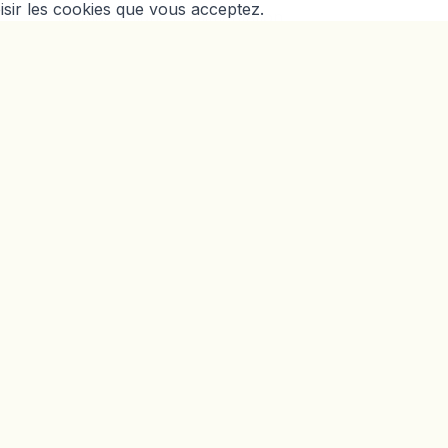
oisir les cookies que vous acceptez.
Nutrigénétique et alimentation
personnalisée
 · Réservation en ligne disponible
e Chrysalide
Accessible PMR
entre Chrysalide