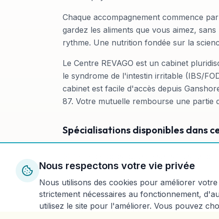
Chaque accompagnement commence par vos 
gardez les aliments que vous aimez, sans
rythme. Une nutrition fondée sur la scienc
Le Centre REVAGO est un cabinet pluridisc
le syndrome de l'intestin irritable (IBS/FO
cabinet est facile d'accès depuis Ganshor
87. Votre mutuelle rembourse une partie d
Spécialisations disponibles dans c
Perte de poids durable sans frustration
Nous respectons votre vie privée
Diabète de type 2 et gestion de la glycé
Nous utilisons des cookies pour améliorer votre 
strictement nécessaires au fonctionnement, d'
Accompagnement médicaments GLP-1
utilisez le site pour l'améliorer. Vous pouvez ch
(Ozempic, Wegovy)