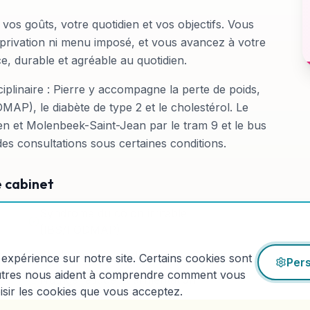
goûts, votre quotidien et vos objectifs. Vous
 privation ni menu imposé, et vous avancez à votre
e, durable et agréable au quotidien.
iplinaire : Pierre y accompagne la perte de poids,
DMAP), le diabète de type 2 et le cholestérol. Le
en et Molenbeek-Saint-Jean par le tram 9 et le bus
es consultations sous certaines conditions.
e cabinet
Syndrome du côlon irritable
(IBS/FODMAP)
mie
Cholestérol et santé cardiovasculaire
expérience sur notre site. Certains cookies sont
Pers
autres nous aident à comprendre comment vous
Nutrigénétique et alimentation
oisir les cookies que vous acceptez.
personnalisée